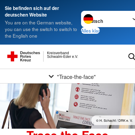
Sie befinden sich auf der
Sprache wechseln zu
deutschen Website
You are on the German website,
you can use the switch to switch to
Alles klar
the English one
Kreisverband
Schwalm-Eder e.V.
"Trace-the-face"
© H. Schacht / DRK e. V.