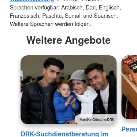
Sprachen verfügbar: Arabisch, Dari, Englisch,
Französisch, Paschtu, Somali und Spanisch.
Weitere Sprachen werden folgen.
Weitere Angebote
Mareike Günsche/DRK
Pers
DRK-Suchdienstberatung im