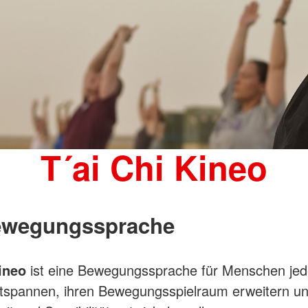
T´ai Chi Kineo
ewegungssprache
ineo
ist eine Bewegungssprache für Menschen jede
ntspannen, ihren Bewegungsspielraum erweitern u