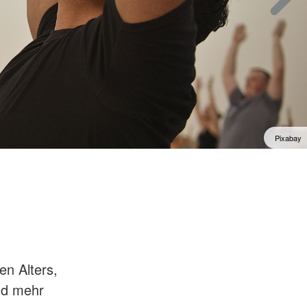
Pixabay
n Alters,
nd mehr