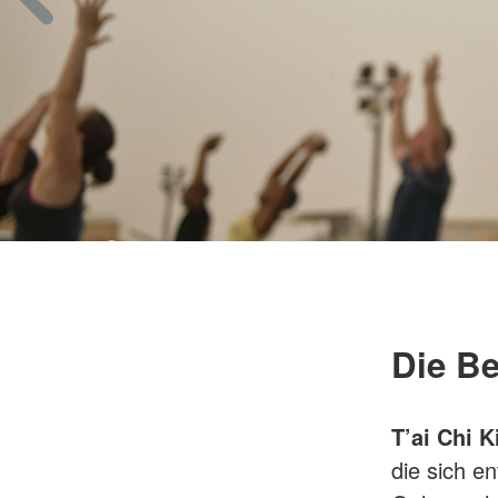
Die B
T’ai Chi K
die sich e