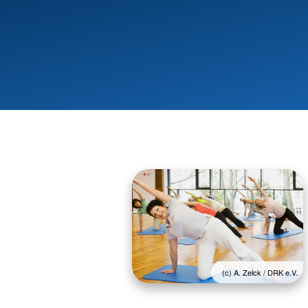
(c) A. Zelck / DRK e.V.