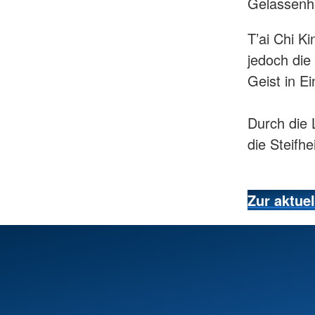
Gelassenhe
T’ai Chi K
jedoch die
Geist in E
Durch die 
die Steifh
Zur aktue