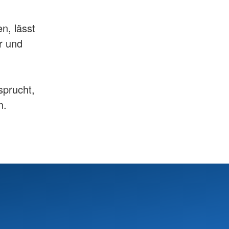
n, lässt
r und
sprucht,
n.