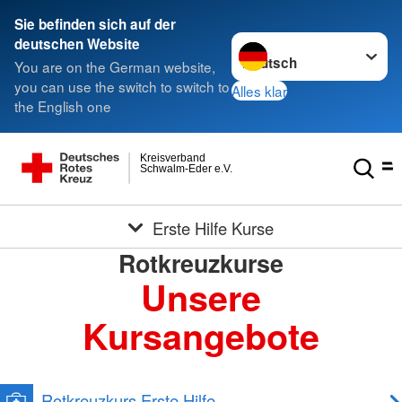
Sie befinden sich auf der
Sprache wechseln zu
deutschen Website
You are on the German website,
you can use the switch to switch to
Alles klar
the English one
Kreisverband
Schwalm-Eder e.V.
Erste Hilfe Kurse
Rotkreuzkurse
Unsere
Kursangebote
Rotkreuzkurs Erste Hilfe