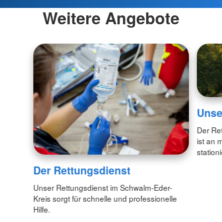
Weitere Angebote
Unse
Der Re
ist an 
stationi
Der Rettungsdienst
Unser Rettungsdienst im Schwalm-Eder-
Kreis sorgt für schnelle und professionelle
Hilfe.