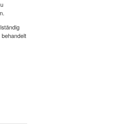
zu
n.
lständig
h behandelt