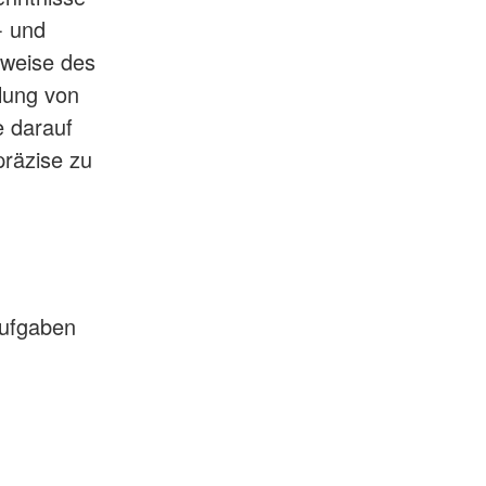
- und
sweise des
lung von
e darauf
präzise zu
aufgaben