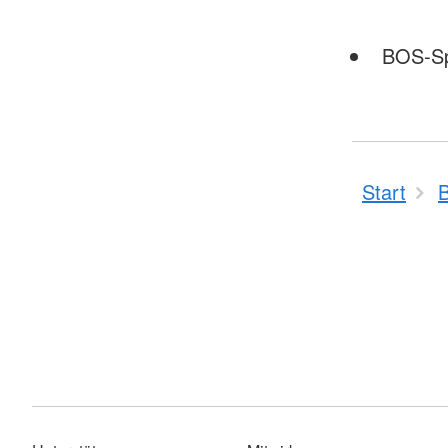
BOS-Sp
Start
B