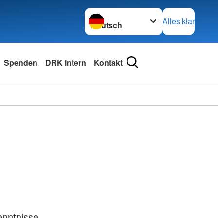
Sprache wechseln zu
Alles klar
Spenden
DRK intern
Kontakt
enntnisse