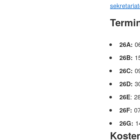
sekretari
Termi
26A:
06
26B:
15
26C:
09
26D:
3
26E
: 2
26F:
07
26G:
14
Koste