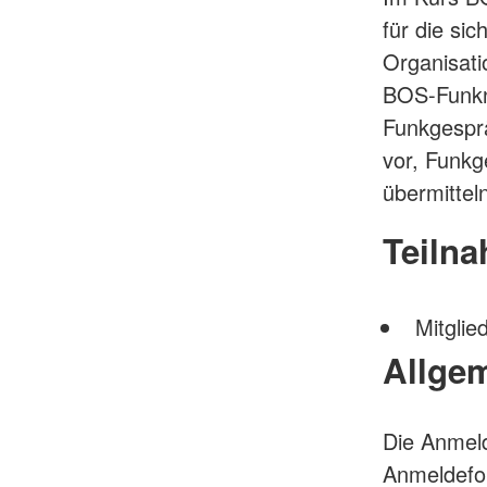
für die si
Organisati
BOS-Funkne
Funkgesprä
vor, Funkg
übermittel
Teiln
Mitglie
Allge
Die Anmeld
Anmeldefor