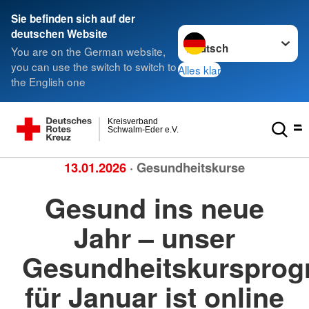
Sie befinden sich auf der
Sprache wechseln zu
deutschen Website
You are on the German website,
you can use the switch to switch to
Alles klar
the English one
Kreisverband
Schwalm-Eder e.V.
13.01.2026
· Gesundheitskurse
Gesund ins neue
Jahr – unser
Gesundheitskurspro
für Januar ist online